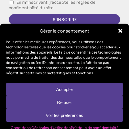
En m'inscrivant, j'accepte les règles de
confidentialité du site
Gérer le consentement
CONTACTEZ-NOUS !
Pour offrir les meilleures expériences, nous utilisons des
technologies telles que les cookies pour stocker et/ou accéder aux
FORMULAIRE DE CONTACT
informations des appareils. Le fait de consentir à ces technologies
nous permettra de traiter des données telles que le comportement
Singing Dodo est l’agence de communication d’ECM, SAS au
de navigation ou les ID uniques sur ce site. Le fait de ne pas
capital de 10 100 euros – RCS Metz B 912 455 466 // SIRET
consentir ou de retirer son consentement peut avoir un effet
91245546600017 // TVA : FR26912455466
négatif sur certaines caractéristiques et fonctions.
ECM est aussi un organisme de formation : n° de Prestataire de
Formation : “Enregistré sous le numéro 44570446757. Cet
enregistrement ne vaut pas agrément de l’Etat” (
formule légale
obligatoire au titre de l’article L.6352-12 du code du travail
)
Accepter
Refuser
Conditions Générales d’Utilisation
Voir les préférences
Politique de confidentialité
Mentions légales
© Copyright ECM –
2026 | Tous droits réservés
Conditions Générales d’Utilisation
Politique de confidentialité