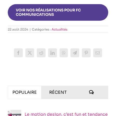
VOIR NOS RÉALISATIONS POUR FC
COMMUNICATIONS
22 août 2024
|
Catégories :
Actualités
Facebook
X
Reddit
LinkedIn
WhatsApp
Telegram
Pinterest
Email
COMMENT
POPULAIRE
RÉCENT
Le motion design, c’est fun et tendance