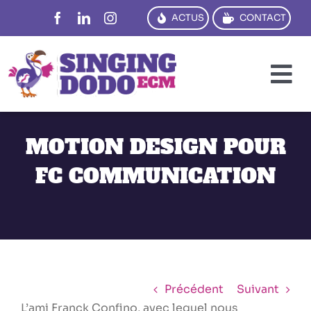
Passer
ACTUS
CONTACT
au
contenu
To
Na
PENSER
MOTION DESIGN POUR
CRÉER
FC COMMUNICATION
DIRE
TRADUIRE
FORMER
RÉFS
Précédent
Suivant
L’ami Franck Confino, avec lequel nous