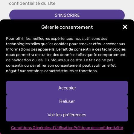
confidentialité du site
Gérer le consentement
CONTACTEZ-NOUS !
Pour offrir les meilleures expériences, nous utilisons des
technologies telles que les cookies pour stocker et/ou accéder aux
FORMULAIRE DE CONTACT
informations des appareils. Le fait de consentir à ces technologies
nous permettra de traiter des données telles que le comportement
Singing Dodo est l’agence de communication d’ECM, SAS au
de navigation ou les ID uniques sur ce site. Le fait de ne pas
capital de 10 100 euros – RCS Metz B 912 455 466 // SIRET
consentir ou de retirer son consentement peut avoir un effet
91245546600017 // TVA : FR26912455466
négatif sur certaines caractéristiques et fonctions.
ECM est aussi un organisme de formation : n° de Prestataire de
Formation : “Enregistré sous le numéro 44570446757. Cet
enregistrement ne vaut pas agrément de l’Etat” (
formule légale
obligatoire au titre de l’article L.6352-12 du code du travail
)
Accepter
Refuser
Conditions Générales d’Utilisation
Voir les préférences
Politique de confidentialité
Mentions légales
© Copyright ECM –
2026 | Tous droits réservés
Conditions Générales d’Utilisation
Politique de confidentialité