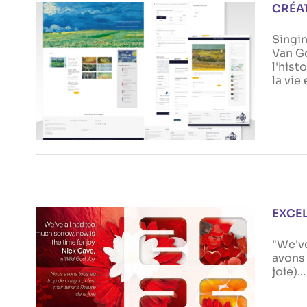
CRÉAT
Singin
Van G
l'hist
CRÉATION DU SITE THE VAN
la vie 
GOGH ACADEMY
Actualités
EXCEL
"We've
avons 
joie).
EXCELLENTE ANNÉE 2025 !
Actualités