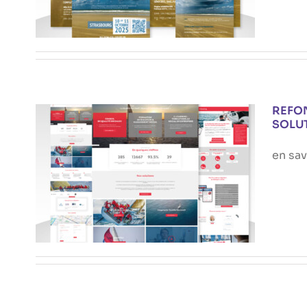
STRASBOURG
Actualités
REFON
SOLU
en sav
REFONTE COMPLÈTE DU SITE
CARDINALE-SUD-
SOLUTIONS.COM
Actualités