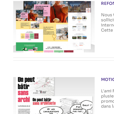
REFON
Nous t
sollic
intern
REFONTE COMPLÈTE DU SITE
Cette 
LAOU.FR
Actualités
MOTI
L'ami 
plusie
promot
MOTION DESIGN POUR FC
dans l
COMMUNICATION