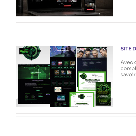
Actualités
SITE 
Avec g
comple
SITE DU COMPLEXE
savoir
MULTIACTIVITÉS ONE BATTLE
PARK
Actualités