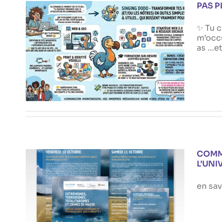
PAS P
✨ Tu c
m’occ
as …et
PAS PLUS DE COM, MAIS MIEUX
DE COM !
Actualités
COMM
L’UNI
en sav
COMMUNICATION POUR LE
COLLOQUE SUR LE
TERRORISME À L’UNIVERSITÉ DE