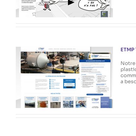
Actualités
ETMP
Notre
plasti
comme
a bes
ETMP TRADUCTION
Actualités