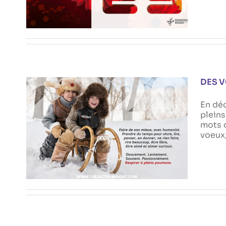
DES V
En dé
pleins
mots o
voeux
DES VOEUX POUR 2025 ?
Actualités