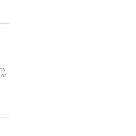
nts
 et