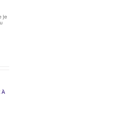
e je
tu
 À