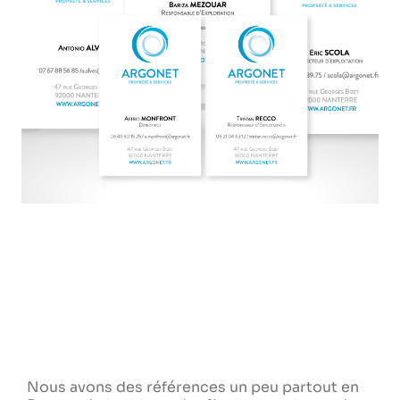
ARGONET
Graphisme
Entreprises
2019
2018
Nous avons des références un peu partout en