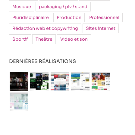
Musique
packaging / plv / stand
Pluridisciplinaire
Production
Professionnel
Rédaction web et copywriting
Sites internet
Sportif
Theâtre
Vidéo et son
DERNIÈRES RÉALISATIONS