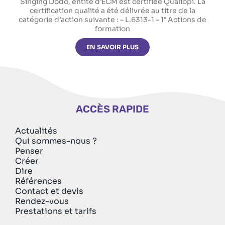
Singing Dodo, entité d’ECM est certifiée Qualiopi. La
certification qualité a été délivrée au titre de la
catégorie d’action suivante : – L.6313-1 – 1° Actions de
formation
EN SAVOIR PLUS
ACCÈS RAPIDE
Actualités
Qui sommes-nous ?
Penser
Créer
Dire
Références
Contact et devis
Rendez-vous
Prestations et tarifs