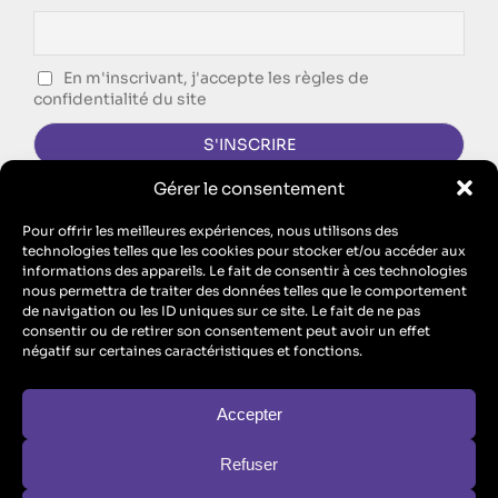
En m'inscrivant, j'accepte les règles de
confidentialité du site
Gérer le consentement
CONTACTEZ-NOUS !
Pour offrir les meilleures expériences, nous utilisons des
technologies telles que les cookies pour stocker et/ou accéder aux
FORMULAIRE DE CONTACT
informations des appareils. Le fait de consentir à ces technologies
nous permettra de traiter des données telles que le comportement
Singing Dodo est l’agence de communication d’ECM, SAS au
de navigation ou les ID uniques sur ce site. Le fait de ne pas
capital de 10 100 euros – RCS Metz B 912 455 466 // SIRET
consentir ou de retirer son consentement peut avoir un effet
91245546600017 // TVA : FR26912455466
négatif sur certaines caractéristiques et fonctions.
ECM est aussi un organisme de formation : n° de Prestataire de
Formation : “Enregistré sous le numéro 44570446757. Cet
enregistrement ne vaut pas agrément de l’Etat” (
formule légale
obligatoire au titre de l’article L.6352-12 du code du travail
)
Accepter
Refuser