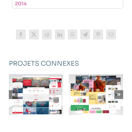
2014
Facebook
X
Reddit
LinkedIn
WhatsApp
Telegram
Pinterest
Email
PROJETS CONNEXES
CARDINALE SUD
LAOU
SOLUTIONS