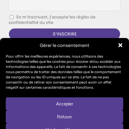
En m'inscrivant, j'accepte les règles de
confidentialité du site
Gérer le consentement
CONTACTEZ-NOUS !
Pour offrir les meilleures expériences, nous utilisons des
technologies telles que les cookies pour stocker et/ou accéder aux
FORMULAIRE DE CONTACT
informations des appareils. Le fait de consentir à ces technologies
nous permettra de traiter des données telles que le comportement
Singing Dodo est l’agence de communication d’ECM, SAS au
de navigation ou les ID uniques sur ce site. Le fait de ne pas
capital de 10 100 euros – RCS Metz B 912 455 466 // SIRET
consentir ou de retirer son consentement peut avoir un effet
91245546600017 // TVA : FR26912455466
négatif sur certaines caractéristiques et fonctions.
ECM est aussi un organisme de formation : n° de Prestataire de
Formation : “Enregistré sous le numéro 44570446757. Cet
enregistrement ne vaut pas agrément de l’Etat” (
formule légale
obligatoire au titre de l’article L.6352-12 du code du travail
)
Accepter
Refuser
Conditions Générales d’Utilisation