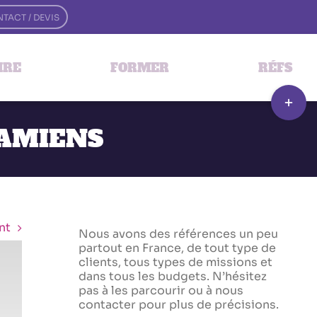
TACT / DEVIS
IRE
FORMER
RÉFS
Bascule
de
la
 AMIENS
zone
de
la
barre
couliss
nt
Nous avons des références un peu
partout en France, de tout type de
clients, tous types de missions et
dans tous les budgets. N’hésitez
pas à les parcourir ou à nous
contacter pour plus de précisions.