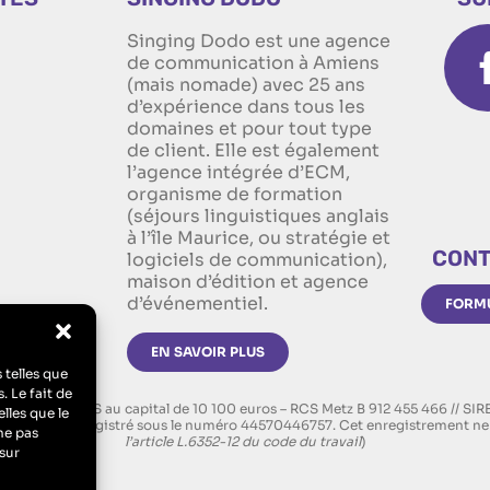
Singing Dodo est une agence
n
de communication à Amiens
(mais nomade) avec 25 ans
d’expérience dans tous les
domaines et pour tout type
de client. Elle est également
l’agence intégrée d’ECM,
organisme de formation
(séjours linguistiques anglais
à l’île Maurice, ou stratégie et
CONT
logiciels de communication),
maison d’édition et agence
d’événementiel.
FORMU
EN SAVOIR PLUS
 telles que
. Le fait de
on d’ECM, SAS au capital de 10 100 euros – RCS Metz B 912 455 466 // SI
lles que le
rmation : “Enregistré sous le numéro 44570446757. Cet enregistrement ne 
ne pas
l’article L.6352-12 du code du travail
)
sur