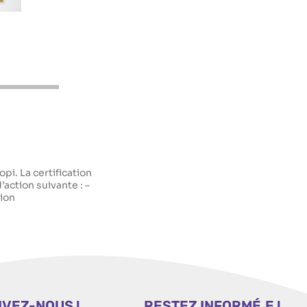
pi. La certification
d’action suivante : –
tion
IVEZ-NOUS !
RESTEZ INFORMÉ.E !