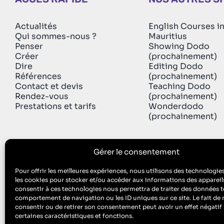
Actualités
English Courses i
Qui sommes-nous ?
Mauritius
Penser
Showing Dodo
Créer
(prochainement)
Dire
Editing Dodo
Références
(prochainement)
Contact et devis
Teaching Dodo
Rendez-vous
(prochainement)
Prestations et tarifs
Wonderdodo
(prochainement)
Gérer le consentement
Pour offrir les meilleures expériences, nous utilisons des technologies
les cookies pour stocker et/ou accéder aux informations des appareils
Singing Dodo est l’agence de communicati
consentir à ces technologies nous permettra de traiter des données te
ECM est aussi un organisme de formation : n° de Prestataire de Fo
comportement de navigation ou les ID uniques sur ce site. Le fait de 
consentir ou de retirer son consentement peut avoir un effet négatif 
certaines caractéristiques et fonctions.