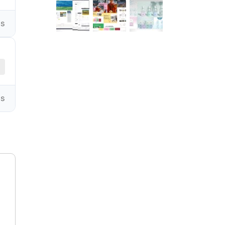
ds
ds