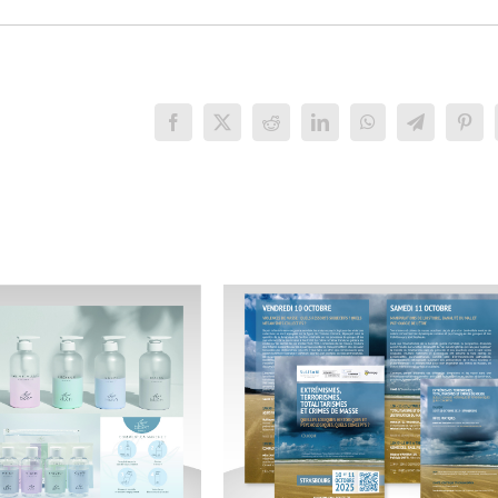
Facebook
X
Reddit
LinkedIn
WhatsApp
Telegram
Pinte
UNISTRA – SULISOM
BLOEN