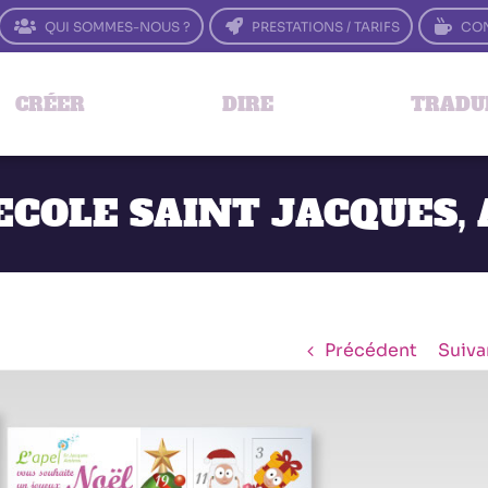
QUI SOMMES-NOUS ?
PRESTATIONS / TARIFS
CON
CRÉER
DIRE
TRADU
 ECOLE SAINT JACQUES,
Précédent
Suiva