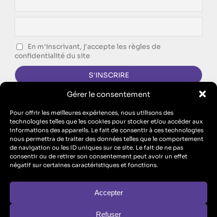
En m'inscrivant, j'accepte les règles de
confidentialité du site
Gérer le consentement
CONTACTEZ-NOUS !
Pour offrir les meilleures expériences, nous utilisons des
technologies telles que les cookies pour stocker et/ou accéder aux
FORMULAIRE DE CONTACT
informations des appareils. Le fait de consentir à ces technologies
nous permettra de traiter des données telles que le comportement
Singing Dodo est l’agence de communication d’ECM, SAS au
de navigation ou les ID uniques sur ce site. Le fait de ne pas
capital de 10 100 euros – RCS Metz B 912 455 466 // SIRET
consentir ou de retirer son consentement peut avoir un effet
91245546600017 // TVA : FR26912455466
négatif sur certaines caractéristiques et fonctions.
ECM est aussi un organisme de formation : n° de Prestataire de
Formation : “Enregistré sous le numéro 44570446757. Cet
enregistrement ne vaut pas agrément de l’Etat” (
formule légale
obligatoire au titre de l’article L.6352-12 du code du travail
)
Accepter
Refuser