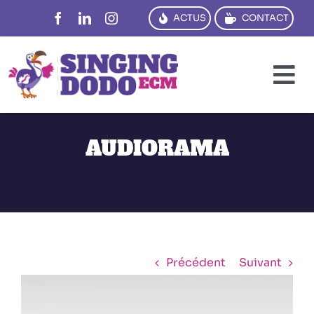
Passer
ACTUS
CONTACT
au
contenu
To
Na
PENSER
AUDIORAMA
CRÉER
DIRE
TRADUIRE
FORMER
Précédent
Suivant
View
RÉFS
Larger
Image