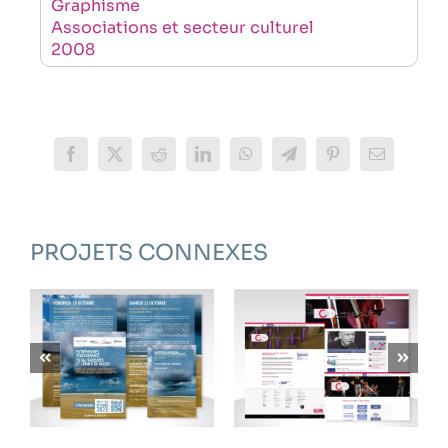
Graphisme
Associations et secteur culturel
2008
Facebook
X
Reddit
LinkedIn
WhatsApp
Telegram
Pinterest
Email
PROJETS CONNEXES
CONSERVATOIRE
UNISTRA –
DU GRAND
SULISOM
AVIGNON