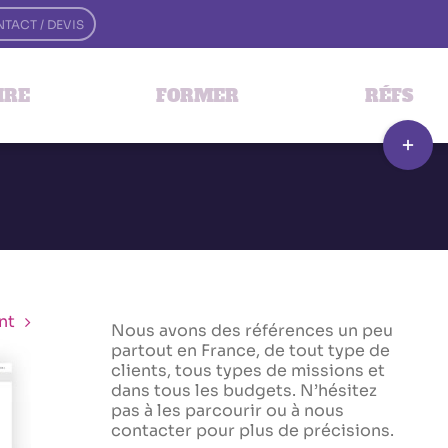
TACT / DEVIS
IRE
FORMER
RÉFS
Bascule
de
la
zone
de
la
barre
couliss
nt
Nous avons des références un peu
partout en France, de tout type de
clients, tous types de missions et
dans tous les budgets. N’hésitez
pas à les parcourir ou à nous
contacter pour plus de précisions.