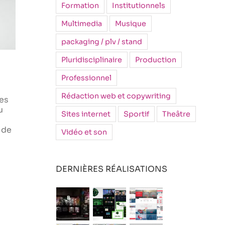
Formation
Institutionnels
Multimedia
Musique
packaging / plv / stand
Pluridisciplinaire
Production
Professionnel
Rédaction web et copywriting
les
u
Sites internet
Sportif
Theâtre
 de
Vidéo et son
DERNIÈRES RÉALISATIONS