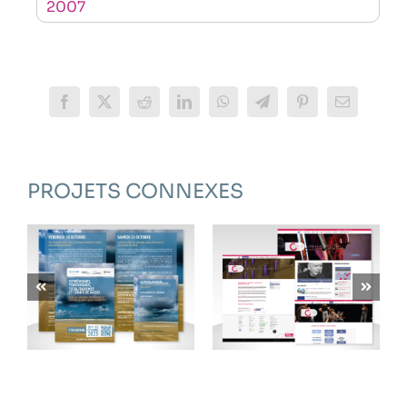
2007
Facebook
X
Reddit
LinkedIn
WhatsApp
Telegram
Pinterest
Email
PROJETS CONNEXES
CONSERVATOIRE
UNISTRA –
DU GRAND
SULISOM
AVIGNON