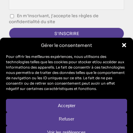
En m'inscrivant, j'accepte les règles de
confidentialité du site
Gérer le consentement
CONTACTEZ-NOUS !
Pour offrir les meilleures expériences, nous utilisons des
technologies telles que les cookies pour stocker et/ou accéder aux
FORMULAIRE DE CONTACT
informations des appareils. Le fait de consentir à ces technologies
nous permettra de traiter des données telles que le comportement
Singing Dodo est l’agence de communication d’ECM, SAS au
de navigation ou les ID uniques sur ce site. Le fait de ne pas
capital de 10 100 euros – RCS Metz B 912 455 466 // SIRET
consentir ou de retirer son consentement peut avoir un effet
91245546600017 // TVA : FR26912455466
négatif sur certaines caractéristiques et fonctions.
ECM est aussi un organisme de formation : n° de Prestataire de
Formation : “Enregistré sous le numéro 44570446757. Cet
enregistrement ne vaut pas agrément de l’Etat” (
formule légale
obligatoire au titre de l’article L.6352-12 du code du travail
)
Accepter
Refuser
Conditions Générales d’Utilisation
Voir les préférences