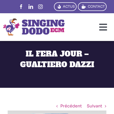
Passer
ACTUS
CONTACT
au
contenu
To
Na
PENSER
IL FERA JOUR –
CRÉER
GUALTIERO DAZZI
DIRE
TRADUIRE
FORMER
RÉFS
Précédent
Suivant
View