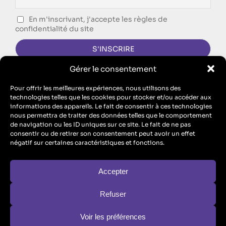
En m'inscrivant, j'accepte les règles de
confidentialité du site
Gérer le consentement
CONTACTEZ-NOUS !
Pour offrir les meilleures expériences, nous utilisons des
technologies telles que les cookies pour stocker et/ou accéder aux
FORMULAIRE DE CONTACT
informations des appareils. Le fait de consentir à ces technologies
nous permettra de traiter des données telles que le comportement
Singing Dodo est l’agence de communication d’ECM, SAS au
de navigation ou les ID uniques sur ce site. Le fait de ne pas
capital de 10 100 euros – RCS Metz B 912 455 466 // SIRET
consentir ou de retirer son consentement peut avoir un effet
91245546600017 // TVA : FR26912455466
négatif sur certaines caractéristiques et fonctions.
ECM est aussi un organisme de formation : n° de Prestataire de
Formation : “Enregistré sous le numéro 44570446757. Cet
enregistrement ne vaut pas agrément de l’Etat” (
formule légale
obligatoire au titre de l’article L.6352-12 du code du travail
)
Accepter
Refuser
Conditions Générales d’Utilisation
Voir les préférences
Politique de confidentialité
Mentions légales