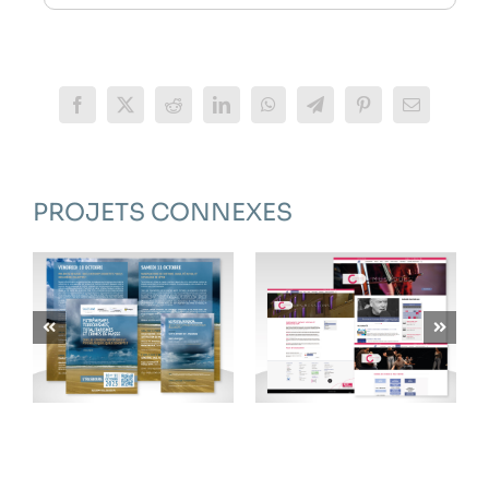
Facebook
X
Reddit
LinkedIn
WhatsApp
Telegram
Pinterest
Email
PROJETS CONNEXES
CONSERVATOIRE
UNISTRA –
DU GRAND
SULISOM
AVIGNON