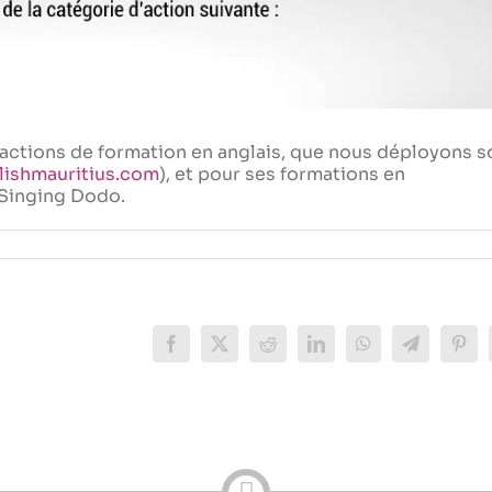
s actions de formation en anglais, que nous déployons 
glishmauritius.com
), et pour ses formations en
 Singing Dodo.
Facebook
X
Reddit
LinkedIn
WhatsApp
Telegram
Pinte