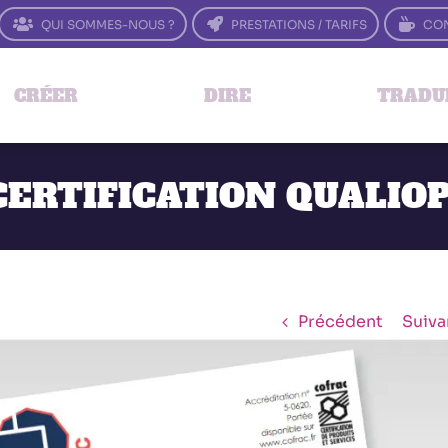
QUI SOMMES-NOUS ?
PRESTATIONS / TARIFS
CON
CRÉER
DIRE
TRADU
CERTIFICATION QUALIOP
Précédent
Suiva