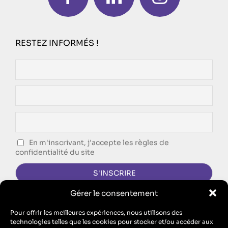
RESTEZ INFORMÉS !
En m'inscrivant, j'accepte les règles de
confidentialité du site
Gérer le consentement
CONTACTEZ-NOUS !
Pour offrir les meilleures expériences, nous utilisons des
technologies telles que les cookies pour stocker et/ou accéder aux
FORMULAIRE DE CONTACT