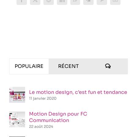
Facebook
X
Reddit
LinkedIn
WhatsApp
Telegram
Pinterest
Email
COMMENT
POPULAIRE
RÉCENT
Le motion design, c’est fun et tendance
11 janvier 2020
Motion Design pour FC
Communication
22 août 2024