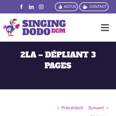
Passer
ACTUS
CONTACT
au
contenu
To
Na
PENSER
2LA – DÉPLIANT 3
CRÉER
PAGES
DIRE
TRADUIRE
FORMER
RÉFS
Précédent
Suivant