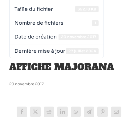
Taille du fichier
322.18 KB
Nombre de fichiers
1
Date de création
20 novembre 2017
Dernière mise à jour
27 juillet 2024
AFFICHE MAJORANA
20 novembre 2017
Facebook
X
Reddit
LinkedIn
WhatsApp
Telegram
Pinterest
Email