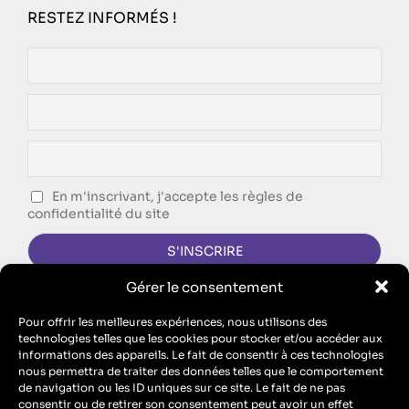
RESTEZ INFORMÉS !
En m'inscrivant, j'accepte les règles de
confidentialité du site
Gérer le consentement
CONTACTEZ-NOUS !
Pour offrir les meilleures expériences, nous utilisons des
technologies telles que les cookies pour stocker et/ou accéder aux
FORMULAIRE DE CONTACT
informations des appareils. Le fait de consentir à ces technologies
nous permettra de traiter des données telles que le comportement
Singing Dodo est l’agence de communication d’ECM, SAS au
de navigation ou les ID uniques sur ce site. Le fait de ne pas
capital de 10 100 euros – RCS Metz B 912 455 466 // SIRET
consentir ou de retirer son consentement peut avoir un effet