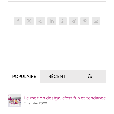
Facebook
X
Reddit
LinkedIn
WhatsApp
Telegram
Pinterest
Email
COMMENT
POPULAIRE
RÉCENT
Le motion design, c’est fun et tendance
11 janvier 2020