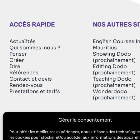
ACCÈS RAPIDE
NOS AUTRES S
Actualités
English Courses i
Qui sommes-nous ?
Mauritius
Penser
Showing Dodo
Créer
(prochainement)
Dire
Editing Dodo
Références
(prochainement)
Contact et devis
Teaching Dodo
Rendez-vous
(prochainement)
Prestations et tarifs
Wonderdodo
(prochainement)
Gérer le consentement
Pour offrir les meilleures expériences, nous utilisons des technologies
les cookies pour stocker et/ou accéder aux informations des appareils