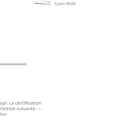
5 juin 2025
pi. La certification
d’action suivante : –
tion