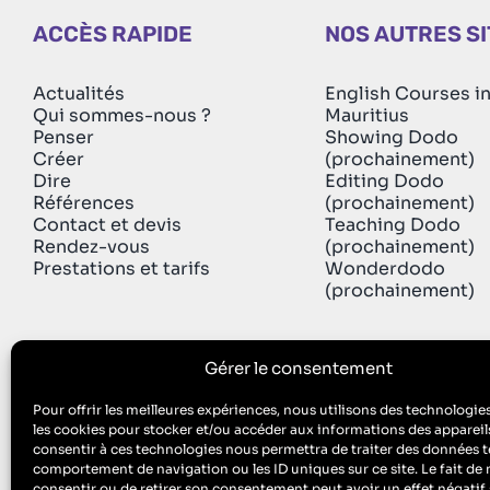
ACCÈS RAPIDE
NOS AUTRES S
Actualités
English Courses i
Qui sommes-nous ?
Mauritius
Penser
Showing Dodo
Créer
(prochainement)
Dire
Editing Dodo
Références
(prochainement)
Contact et devis
Teaching Dodo
Rendez-vous
(prochainement)
Prestations et tarifs
Wonderdodo
(prochainement)
Gérer le consentement
Pour offrir les meilleures expériences, nous utilisons des technologies
les cookies pour stocker et/ou accéder aux informations des appareils
Singing Dodo est l’agence de communicati
consentir à ces technologies nous permettra de traiter des données te
ECM est aussi un organisme de formation : n° de Prestataire de Fo
comportement de navigation ou les ID uniques sur ce site. Le fait de 
consentir ou de retirer son consentement peut avoir un effet négatif 