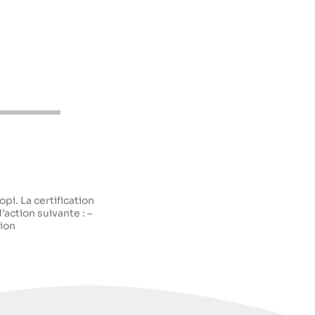
pi. La certification
d’action suivante : –
tion