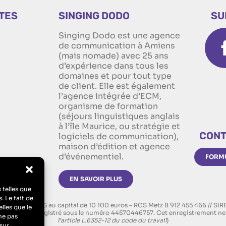
ITES
SINGING DODO
SU
Singing Dodo est une agence
n
de communication à Amiens
(mais nomade) avec 25 ans
d’expérience dans tous les
domaines et pour tout type
de client. Elle est également
l’agence intégrée d’ECM,
organisme de formation
(séjours linguistiques anglais
à l’île Maurice, ou stratégie et
CONT
logiciels de communication),
maison d’édition et agence
d’événementiel.
FORMU
EN SAVOIR PLUS
 telles que
. Le fait de
on d’ECM, SAS au capital de 10 100 euros – RCS Metz B 912 455 466 // SI
lles que le
rmation : “Enregistré sous le numéro 44570446757. Cet enregistrement ne 
ne pas
l’article L.6352-12 du code du travail
)
sur