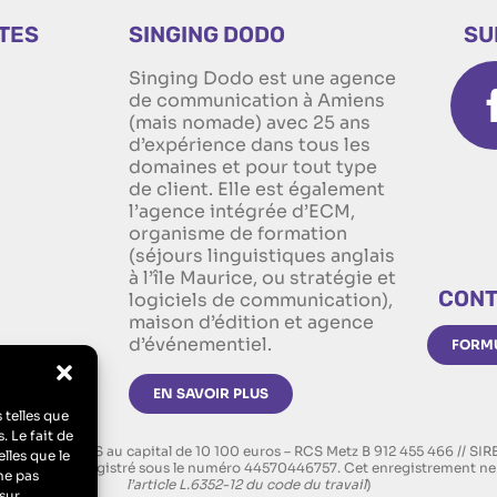
ITES
SINGING DODO
SU
Singing Dodo est une agence
n
de communication à Amiens
(mais nomade) avec 25 ans
d’expérience dans tous les
domaines et pour tout type
de client. Elle est également
l’agence intégrée d’ECM,
organisme de formation
(séjours linguistiques anglais
à l’île Maurice, ou stratégie et
CONT
logiciels de communication),
maison d’édition et agence
d’événementiel.
FORMU
EN SAVOIR PLUS
 telles que
. Le fait de
on d’ECM, SAS au capital de 10 100 euros – RCS Metz B 912 455 466 // SI
lles que le
rmation : “Enregistré sous le numéro 44570446757. Cet enregistrement ne 
ne pas
l’article L.6352-12 du code du travail
)
sur