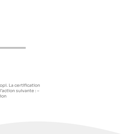
pi. La certification
d’action suivante : –
tion