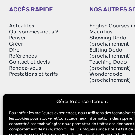
ACCÈS RAPIDE
NOS AUTRES S
Actualités
English Courses i
Qui sommes-nous ?
Mauritius
Penser
Showing Dodo
Créer
(prochainement)
Dire
Editing Dodo
Références
(prochainement)
Contact et devis
Teaching Dodo
Rendez-vous
(prochainement)
Prestations et tarifs
Wonderdodo
(prochainement)
Gérer le consentement
Pour offrir les meilleures expériences, nous utilisons des technologies
les cookies pour stocker et/ou accéder aux informations des appareils
Singing Dodo est l’agence de communicati
consentir à ces technologies nous permettra de traiter des données te
ECM est aussi un organisme de formation : n° de Prestataire de Fo
comportement de navigation ou les ID uniques sur ce site. Le fait de 
consentir ou de retirer son consentement peut avoir un effet négatif 