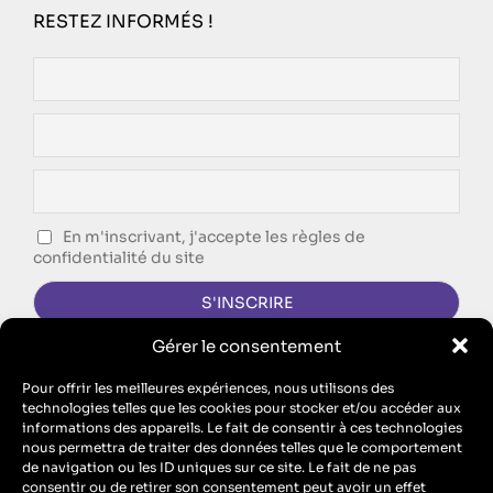
RESTEZ INFORMÉS !
En m'inscrivant, j'accepte les règles de
confidentialité du site
Gérer le consentement
CONTACTEZ-NOUS !
Pour offrir les meilleures expériences, nous utilisons des
technologies telles que les cookies pour stocker et/ou accéder aux
FORMULAIRE DE CONTACT
informations des appareils. Le fait de consentir à ces technologies
nous permettra de traiter des données telles que le comportement
Singing Dodo est l’agence de communication d’ECM, SAS au
de navigation ou les ID uniques sur ce site. Le fait de ne pas
capital de 10 100 euros – RCS Metz B 912 455 466 // SIRET
consentir ou de retirer son consentement peut avoir un effet