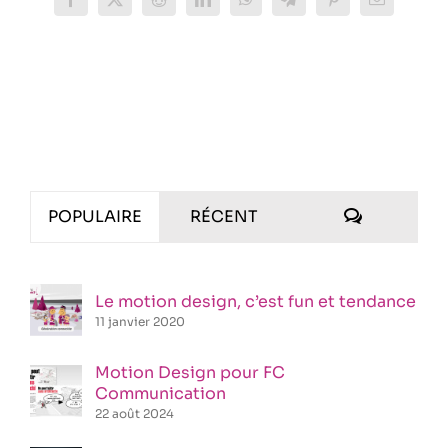
Facebook
X
Reddit
LinkedIn
WhatsApp
Telegram
Pinterest
Email
COMMENT
POPULAIRE
RÉCENT
Le motion design, c’est fun et tendance
11 janvier 2020
Motion Design pour FC
Communication
22 août 2024