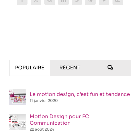
Facebook
X
Reddit
LinkedIn
WhatsApp
Telegram
Pinterest
Email
COMMENT
POPULAIRE
RÉCENT
Le motion design, c’est fun et tendance
11 janvier 2020
Motion Design pour FC
Communication
22 août 2024