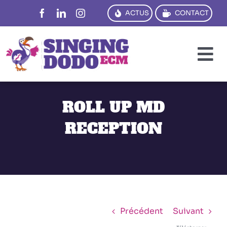
Passer
ACTUS
CONTACT
au
contenu
To
Na
PENSER
ROLL UP MD
CRÉER
RECEPTION
DIRE
TRADUIRE
FORMER
RÉFS
Précédent
Suivant