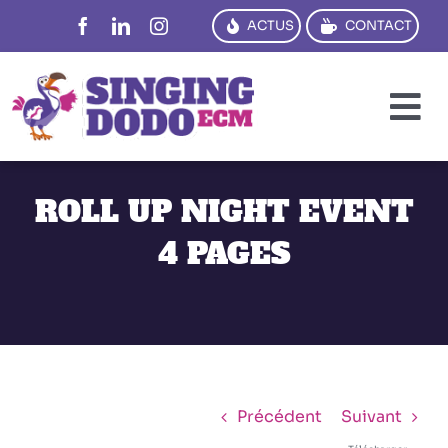
Passer
ACTUS
CONTACT
au
contenu
To
Na
PENSER
ROLL UP NIGHT EVENT
CRÉER
4 PAGES
DIRE
TRADUIRE
FORMER
RÉFS
Précédent
Suivant