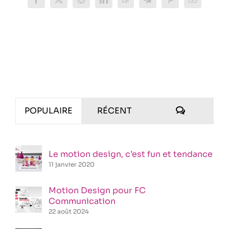
Facebook
X
Reddit
LinkedIn
WhatsApp
Telegram
Pinterest
Email
COMMENT
POPULAIRE
RÉCENT
Le motion design, c’est fun et tendance
11 janvier 2020
Motion Design pour FC
Communication
22 août 2024