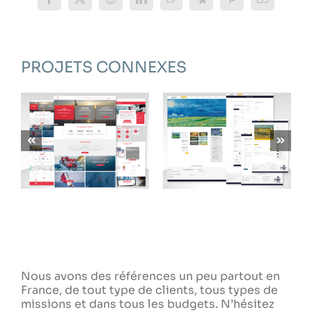
Facebook
X
Reddit
LinkedIn
WhatsApp
Telegram
Pinterest
Email
PROJETS CONNEXES
CARDINALE SUD
THE VAN GOGH
SOLUTIONS
ACADEMY
Nous avons des références un peu partout en
France, de tout type de clients, tous types de
missions et dans tous les budgets. N’hésitez