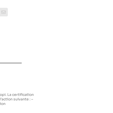
rest
Email
pi. La certification
d’action suivante : –
tion