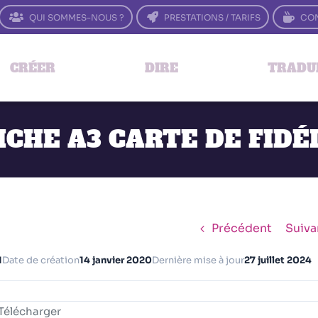
QUI SOMMES-NOUS ?
PRESTATIONS / TARIFS
CON
CRÉER
DIRE
TRADU
ICHE A3 CARTE DE FIDÉ
Précédent
Suiva
1
Date de création
14 janvier 2020
Dernière mise à jour
27 juillet 2024
Télécharger