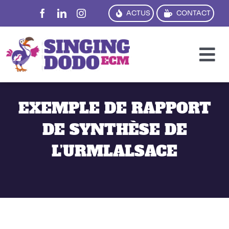
Passer
ACTUS
CONTACT
au
contenu
To
Na
PENSER
EXEMPLE DE RAPPORT
CRÉER
DE SYNTHÈSE DE
DIRE
L’URMLALSACE
TRADUIRE
FORMER
RÉFS