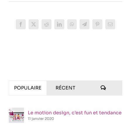
Facebook
X
Reddit
LinkedIn
WhatsApp
Telegram
Pinterest
Email
COMMENT
POPULAIRE
RÉCENT
Le motion design, c’est fun et tendance
11 janvier 2020