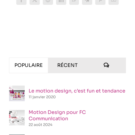
Facebook
X
Reddit
LinkedIn
WhatsApp
Telegram
Pinterest
Email
COMMENT
POPULAIRE
RÉCENT
Le motion design, c’est fun et tendance
11 janvier 2020
Motion Design pour FC
Communication
22 août 2024