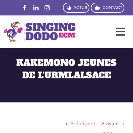
Passer
ACTUS
CONTACT
au
contenu
To
Na
PENSER
KAKEMONO JEUNES
CRÉER
DE L’URMLALSACE
DIRE
TRADUIRE
FORMER
RÉFS
Précédent
Suivant